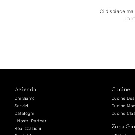
Ci dispiace ma 
Cont
Azienda
Cucine
Chi Siamo
Cucine Des
Servizi
Cucine Mo
Cataloghi
Cucine Cla
I Nostri Partner
Zona Gi
Realizzazioni