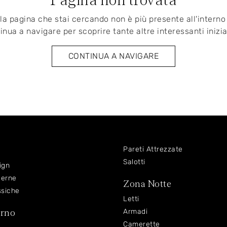
la pagina che stai cercando non è più presente all'interno 
inua a navigare per scoprire tante altre interessanti inizia
CONTINUA A NAVIGARE
Pareti Attrezzate
Salotti
ign
derne
Zona Notte
ssiche
Letti
orno
Armadi
Camerette