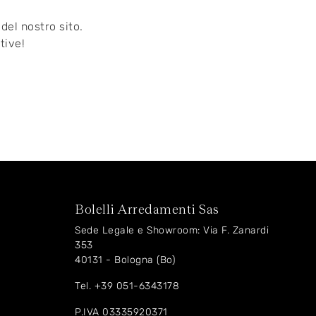
del nostro sito.
tive!
Bolelli Arredamenti Sas
Sede Legale e Showroom: Via F. Zanardi
353
40131 - Bologna (Bo)
Tel.
+39 051-6343178
P.IVA 03335920371