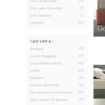
Con Contenitore
12
Con Letto Estraibile
9
Con Testiera
1
Imbottiti
23
Go
I più visti a :
Bologna
18
Castel Maggiore
21
Castelfranco Emilia
23
Imola
20
Modena
16
Ozzano Dell'Emilia
21
San Giovanni In Persiceto
23
San Lazzaro Di Savena
21