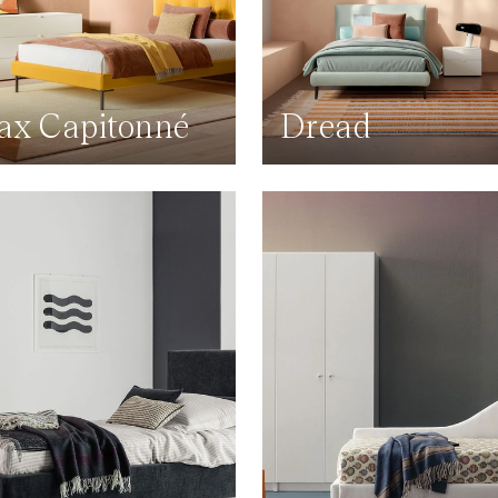
x Capitonné
Dread