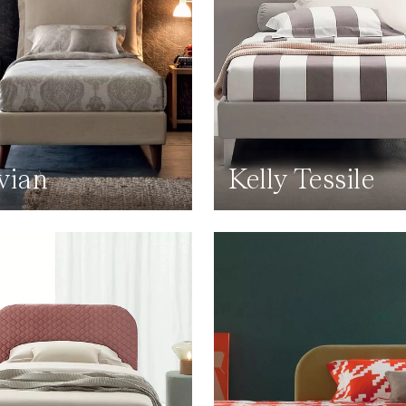
vian
Kelly Tessile