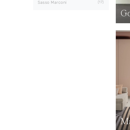
Sasso Marconi
17
Go
Ma