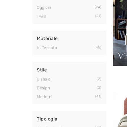
Oggioni
24
Twils
21
Materiale
In Tessuto
45
Vi
Stile
Classici
2
Design
2
Moderni
41
Tipologia