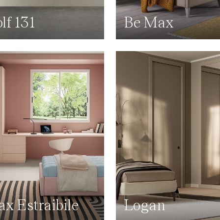
lf 131
Be Max
x Estraibile
Logan