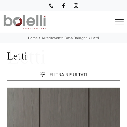
Home
>
Arredamento Casa Bologna
>
Letti
Letti
FILTRA RISULTATI