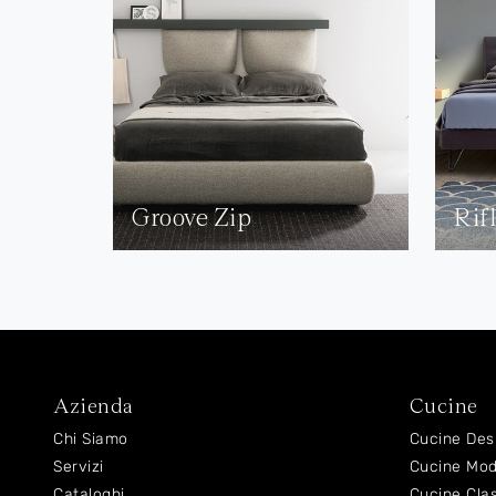
Groove Zip
Rif
Azienda
Cucine
Chi Siamo
Cucine Des
Servizi
Cucine Mo
Cataloghi
Cucine Cla