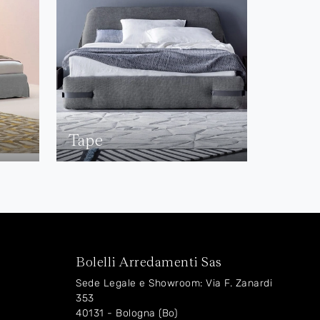
Tape
Bolelli Arredamenti Sas
Sede Legale e Showroom: Via F. Zanardi
353
40131 - Bologna (Bo)