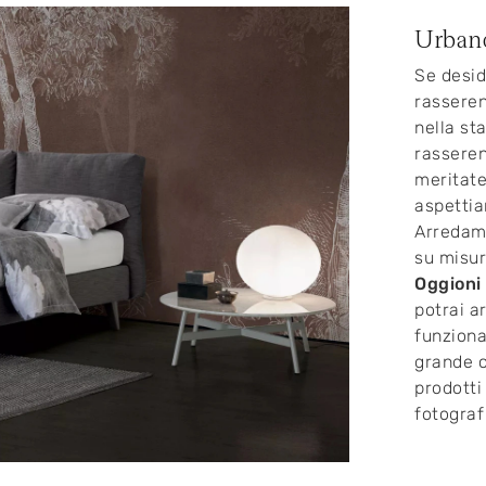
Urban
Se desid
rasseren
nella st
rasseren
meritate
aspettia
Arredame
su misur
Oggioni
potrai a
funziona
grande c
prodotti
fotograf