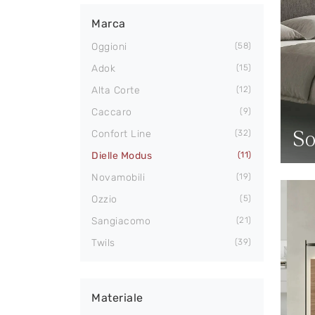
Marca
Oggioni
58
Adok
15
Alta Corte
12
Caccaro
9
So
Confort Line
32
Dielle Modus
11
Novamobili
19
Ozzio
5
Sangiacomo
21
Twils
39
Materiale