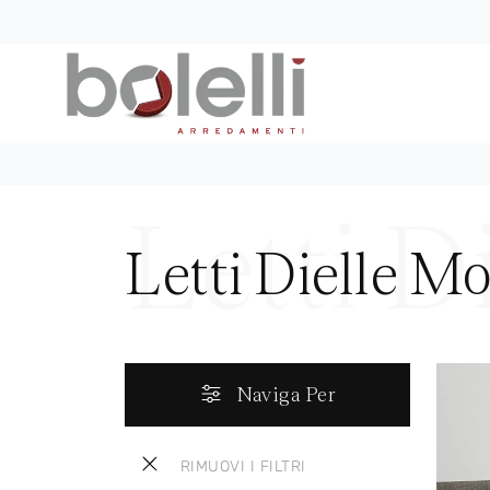
Letti Dielle M
Naviga Per
RIMUOVI I FILTRI