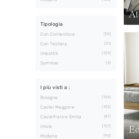
At
Tipologia
Con Contenitore
55
Con Testiera
31
Imbottiti
129
Sommier
6
I più visti a :
Bologna
104
Castel Maggiore
102
Castelfranco Emilia
87
Ed
Imola
107
Modena
95