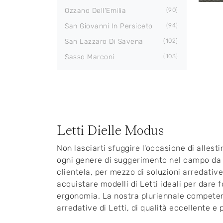
Ozzano Dell'Emilia
90
San Giovanni In Persiceto
94
San Lazzaro Di Savena
102
Sasso Marconi
103
Letti Dielle Modus
Non lasciarti sfuggire l'occasione di allest
ogni genere di suggerimento nel campo da 
clientela, per mezzo di soluzioni arredativ
acquistare modelli di Letti ideali per dare 
ergonomia. La nostra pluriennale competenza
arredative di Letti, di qualità eccellente e 