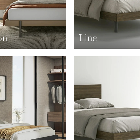
on
Line