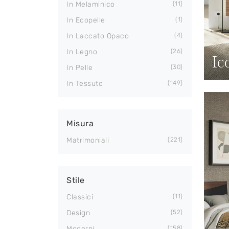
In Melaminico
11
In Ecopelle
1
In Laccato Opaco
4
In Legno
26
Ic
In Pelle
30
In Tessuto
149
Misura
Matrimoniali
221
Stile
Classici
11
Design
52
Moderni
158