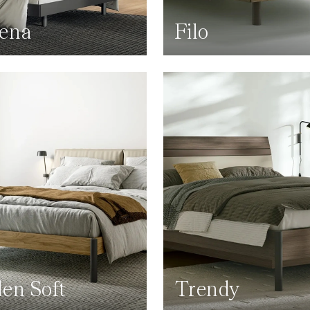
ena
Filo
en Soft
Trendy