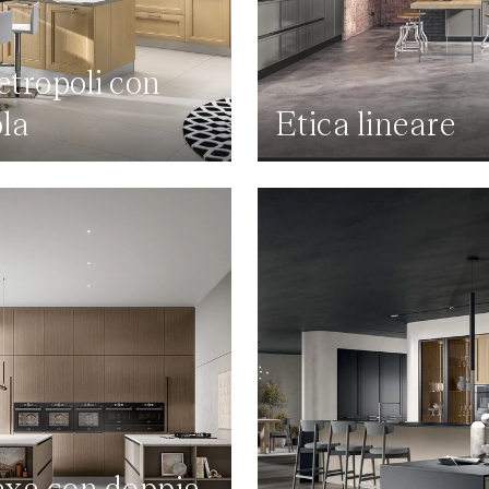
tropoli con
ola
Etica lineare
xa con doppia