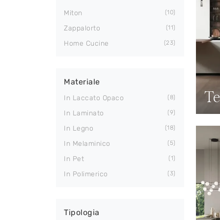
Miton
10
Zappalorto
11
Home Cucine
23
Materiale
Te
In Laccato Opaco
8
In Laminato
9
In Legno
18
In Melaminico
5
In Pet
1
In Polimerico
3
Tipologia