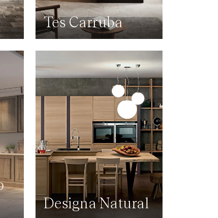
Tes Carruba
o
Designa Natural