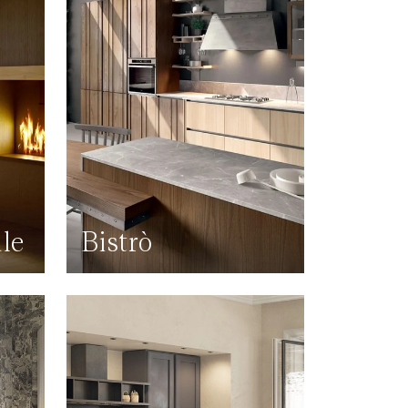
le
Bistrò