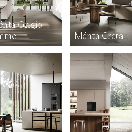
nta Grigio
mme
Ménta Creta