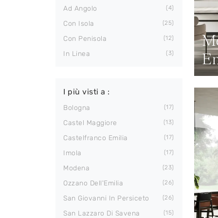
Ad Angolo
4
Con Isola
25
Mé
Con Penisola
12
In Linea
3
E
I più visti a :
Bologna
17
Castel Maggiore
13
Castelfranco Emilia
17
Imola
17
Modena
23
Ozzano Dell'Emilia
26
San Giovanni In Persiceto
26
San Lazzaro Di Savena
15