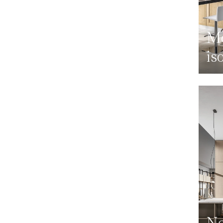
Me
is
Ne