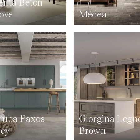
nta Beton
ove
Médea
uba Paxos
Giorgina Legn
ey
Brown