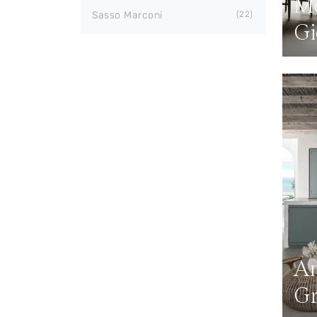
Mé
Sasso Marconi
22
Gi
An
Gr