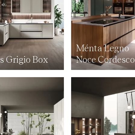
Ménta Legno
s Grigio Box
Noce Cordesco