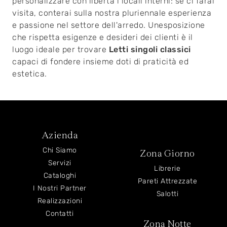
personalizzare con libertà i locali interni: se ci farai
visita, conterai sulla nostra pluriennale esperienza
e passione nel settore dell'arredo. Unesposizione
che rispetta esigenze e desideri dei clienti è il
luogo ideale per trovare
Letti singoli classici
capaci di fondere insieme doti di praticità ed
estetica.
Azienda
Chi Siamo
Zona Giorno
Servizi
Librerie
Cataloghi
Pareti Attrezzate
I Nostri Partner
Salotti
Realizzazioni
Contatti
Zona Notte