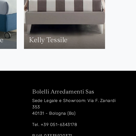
de
Kelly Tessile
Bolelli Arredamenti Sas
Sede Legale e Showroom: Via F. Zanardi
353
40131 - Bologna (Bo)
Tel.
+39 051-6343178
P.IVA 03335920371