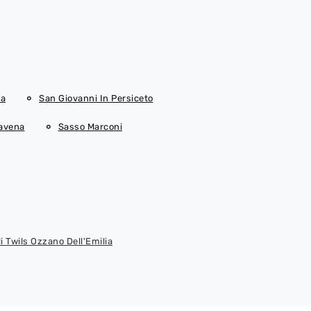
ia
San Giovanni In Persiceto
Savena
Sasso Marconi
li Twils Ozzano Dell'Emilia