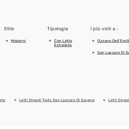
Stile
Tipologia
I più visti a :
Moderni
Con Letto
Ozzano Dell'Emil
Estraibile
San Lazzaro Di 
eto
Letti Singoli Twils San Lazzaro Di Savena
Letti Singo