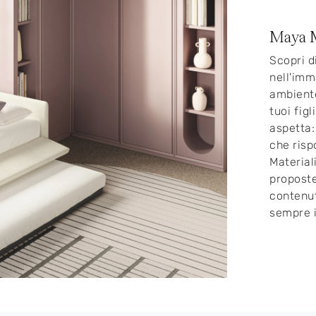
Maya 
Scopri d
nell'imm
ambiente
tuoi fig
aspetta:
che risp
Material
proposte
contenut
sempre i