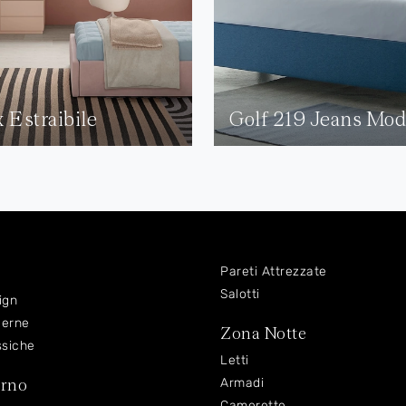
 Estraibile
Golf 219 Jeans Mo
Pareti Attrezzate
Salotti
ign
derne
Zona Notte
ssiche
Letti
orno
Armadi
Camerette