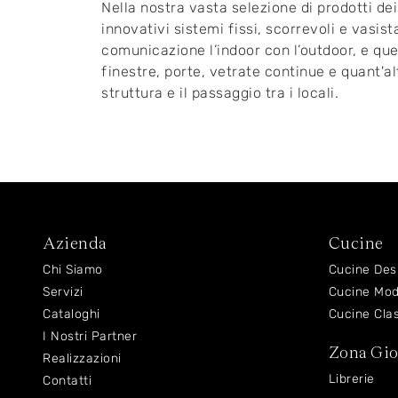
Nella nostra vasta selezione di prodotti dei
innovativi sistemi fissi, scorrevoli e vasist
comunicazione l’indoor con l’outdoor, e quel
finestre, porte, vetrate continue e quant'alt
struttura e il passaggio tra i locali.
Azienda
Cucine
Chi Siamo
Cucine Des
Servizi
Cucine Mo
Cataloghi
Cucine Cla
I Nostri Partner
Zona Gi
Realizzazioni
Librerie
Contatti