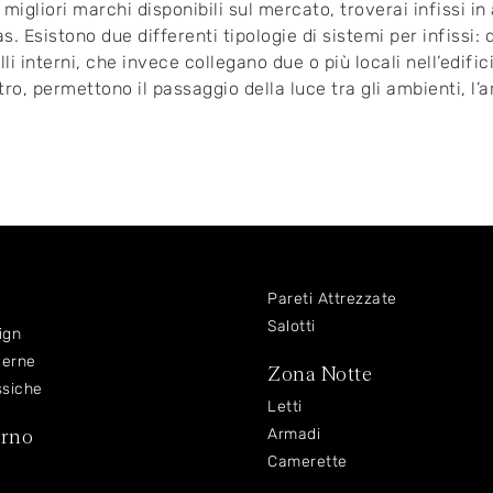
 migliori marchi disponibili sul mercato, troverai infissi in
as. Esistono due differenti tipologie di sistemi per infissi:
li interni, che invece collegano due o più locali nell’edif
ro, permettono il passaggio della luce tra gli ambienti, l’a
Pareti Attrezzate
Salotti
ign
derne
Zona Notte
ssiche
Letti
orno
Armadi
Camerette