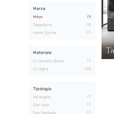
Marca
Miton
1
Zappalorto
5
Home Cucine
17
Ta
Materiale
In Laccato Opaco
1
In Legno
22
Tipologia
Ad Angolo
7
Con Isola
7
Con Penisola
7