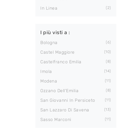
In Linea
2
I più visti a :
Bologna
6
Castel Maggiore
10
Castelfranco Emilia
8
Imola
14
Modena
11
Ozzano Dell'Emilia
8
San Giovanni In Persiceto
11
San Lazzaro Di Savena
13
Sasso Marconi
11