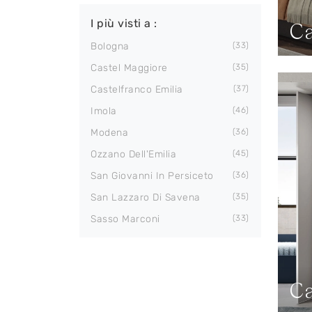
I più visti a :
Ca
Bologna
33
Castel Maggiore
35
Castelfranco Emilia
37
Imola
46
Modena
36
Ozzano Dell'Emilia
45
San Giovanni In Persiceto
36
San Lazzaro Di Savena
35
Sasso Marconi
33
Ca