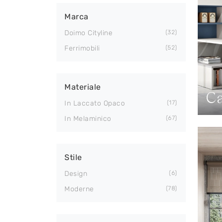
Marca
Doimo Cityline
32
Ferrimobili
52
Materiale
Ca
In Laccato Opaco
17
In Melaminico
67
Stile
Design
6
Moderne
78