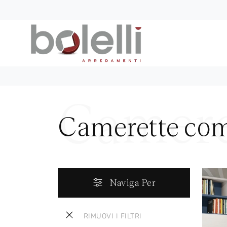
Camerette com
Naviga Per
RIMUOVI I FILTRI