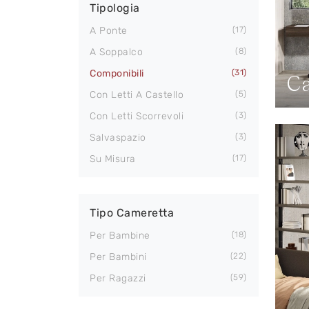
Tipologia
A Ponte
17
A Soppalco
8
Componibili
31
Ca
Con Letti A Castello
5
Con Letti Scorrevoli
3
Salvaspazio
3
Su Misura
17
Tipo Cameretta
Per Bambine
18
Per Bambini
22
Per Ragazzi
59