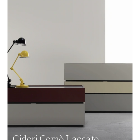
Cidori Comò Laccato