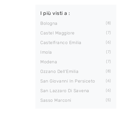
I più visti a :
Bologna
8
Castel Maggiore
7
Castelfranco Emilia
6
Imola
7
Modena
7
Ozzano Dell'Emilia
8
San Giovanni In Persiceto
6
San Lazzaro Di Savena
6
Sasso Marconi
5