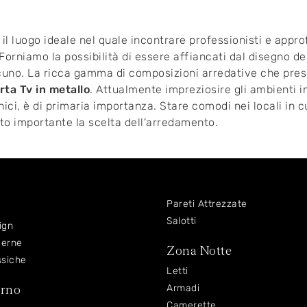
 luogo ideale nel quale incontrare professionisti e approfi
 Forniamo la possibilità di essere affiancati dal disegno dei
ascuno. La ricca gamma di composizioni arredative che pr
rta Tv
in metallo
. Attualmente impreziosire gli ambienti 
nici, è di primaria importanza. Stare comodi nei locali in 
to importante la scelta dell'arredamento.
Pareti Attrezzate
Salotti
ign
derne
Zona Notte
ssiche
Letti
orno
Armadi
Camerette