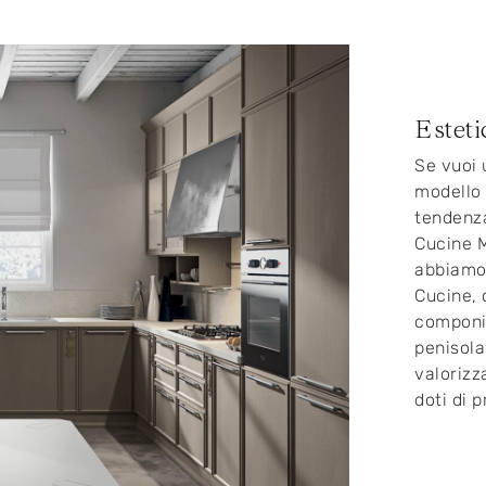
Esteti
Se vuoi 
modello 
tendenza
Cucine M
abbiamo 
Cucine, 
componib
penisola
valorizz
doti di p