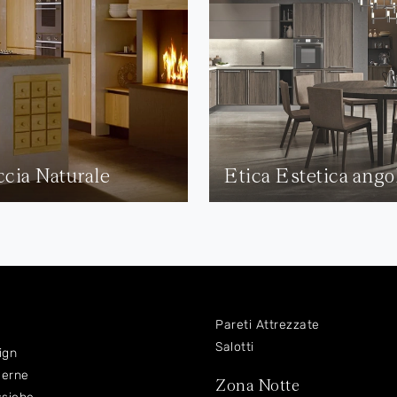
ccia Naturale
Etica Estetica ango
Pareti Attrezzate
Salotti
ign
derne
Zona Notte