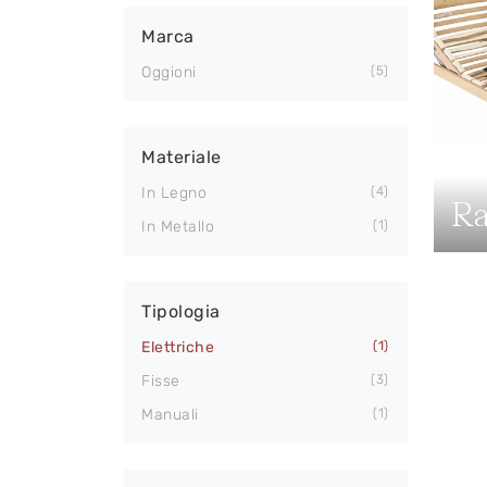
Marca
Oggioni
5
Materiale
In Legno
4
Ra
In Metallo
1
Tipologia
Elettriche
1
Fisse
3
Manuali
1