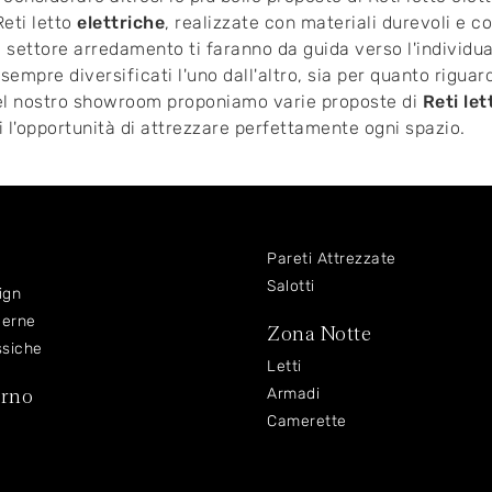
eti letto
elettriche
, realizzate con materiali durevoli e c
 settore arredamento ti faranno da guida verso l'individuaz
 sempre diversificati l'uno dall'altro, sia per quanto riguar
 Nel nostro showroom proponiamo varie proposte di
Reti let
ti l'opportunità di attrezzare perfettamente ogni spazio.
Pareti Attrezzate
Salotti
ign
derne
Zona Notte
ssiche
Letti
orno
Armadi
Camerette