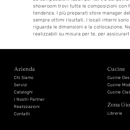
showroom trovi tutte le composizioni con R
tendenza. I più preparati store manager del
sempre ottimi risultati. I locali interni sono
riguarda le dimensioni e la collocazione.
realizzabili su misura per te, per assicurar
Azienda
Cucine
Chi Siamo
Cucine Des
Servizi
Cucine Mo
Cataloghi
Cucine Cla
I Nostri Partner
Zona Gi
Realizzazioni
Librerie
Contatti