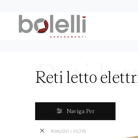
Reti letto elett
Naviga Per
RIMUOVI I FILTRI