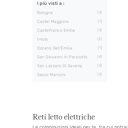
I più visti a :
Bologna
3
Castel Maggiore
1
Castelfranco Emilia
3
Imola
2
Ozzano Dell'Emilia
1
San Giovanni In Persiceto
4
San Lazzaro Di Savena
3
Sasso Marconi
3
Reti letto elettriche
Le composizioni ideali per te, tra cui potrai