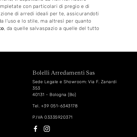
ompletate con particolari di pregio e di
ione di arredi ideali per te, assicurandoti
da l'uso e lo stile, ma altresì per quanto
to
, da quelle salvaspazio a quelle del tutto
Bolelli Arredamenti Sas
Sede Legale e Showroom: Via F. Zanardi
353
40131 - Bologna (Bo)
Tel.
+39 051-6343178
P.IVA 03335920371