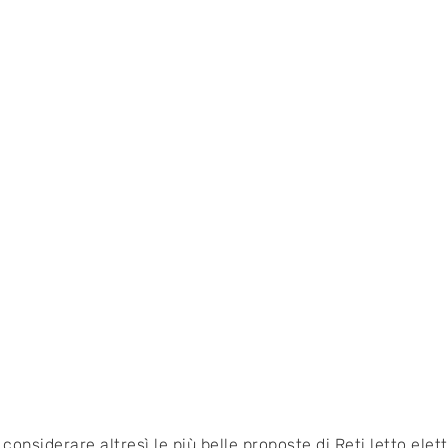
 considerare altresì le più belle proposte di Reti letto elet