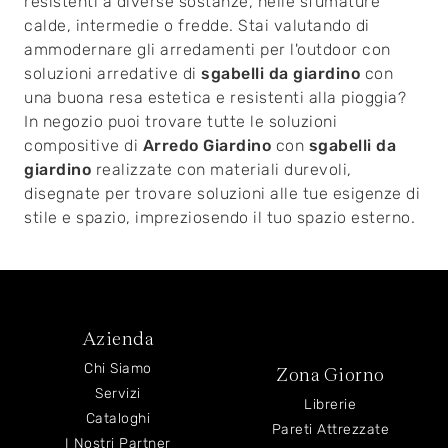
resistenti a diverse sostanze, nelle sfumature
calde, intermedie o fredde. Stai valutando di
ammodernare gli arredamenti per l'outdoor con
soluzioni arredative di
sgabelli da giardino
con
una buona resa estetica e resistenti alla pioggia?
In negozio puoi trovare tutte le soluzioni
compositive di
Arredo Giardino
con
sgabelli da
giardino
realizzate con materiali durevoli,
disegnate per trovare soluzioni alle tue esigenze di
stile e spazio, impreziosendo il tuo spazio esterno.
Azienda
Chi Siamo
Zona Giorno
Servizi
Librerie
Cataloghi
Pareti Attrezzate
I Nostri Partner