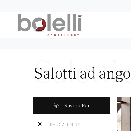
Salotti ad ango
Naviga Per
RIMUOVI I FILTRI