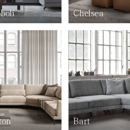
boli
Chelsea
ton
Bart