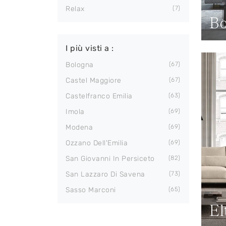
Relax
7
Bo
I più visti a :
Bologna
67
Castel Maggiore
67
Castelfranco Emilia
63
Imola
69
Modena
69
Ozzano Dell'Emilia
69
San Giovanni In Persiceto
82
San Lazzaro Di Savena
73
Sasso Marconi
65
El