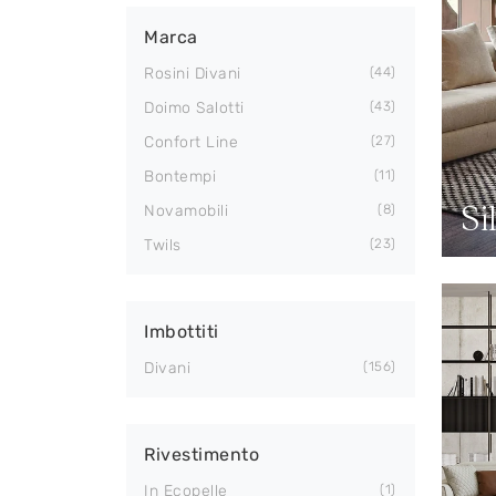
Marca
Rosini Divani
44
Doimo Salotti
43
Confort Line
27
Bontempi
11
Si
Novamobili
8
Twils
23
Imbottiti
Divani
156
Rivestimento
In Ecopelle
1