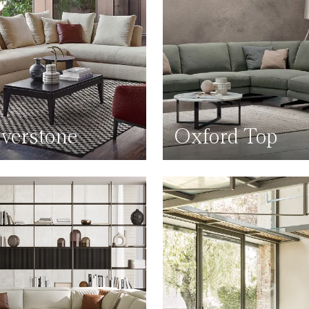
lverstone
Oxford Top