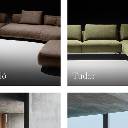
ió
Tudor