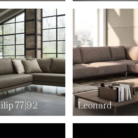
ilip 77|92
Leonard