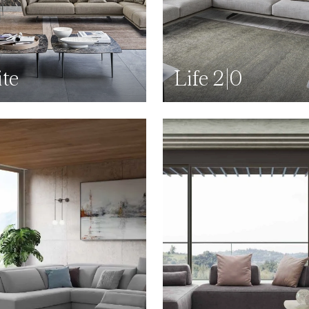
ite
Life 2|0