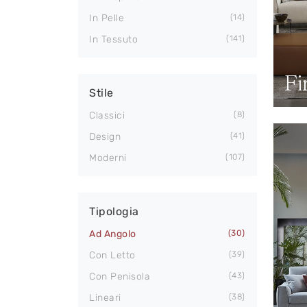
In Pelle
14
In Tessuto
141
Fi
Stile
Classici
8
Design
41
Moderni
107
Tipologia
Ad Angolo
30
Con Letto
39
Con Penisola
43
Lineari
38