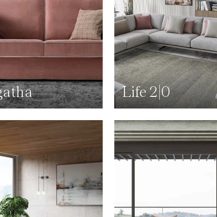
gatha
Life 2|0