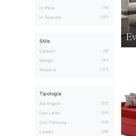
In Pelle
14
In Tessuto
141
Ev
Stile
Classici
8
Design
41
Moderni
107
Tipologia
Ad Angolo
30
Con Letto
39
Con Penisola
43
Lineari
38