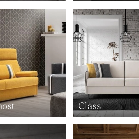
ost
Class