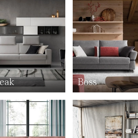
eak
Boss