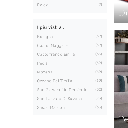
Relax
7
Du
I più visti a :
Bologna
67
Castel Maggiore
67
Castelfranco Emilia
63
Imola
69
Modena
69
Ozzano Dell'Emilia
69
San Giovanni In Persiceto
82
San Lazzaro Di Savena
73
Sasso Marconi
65
Pe