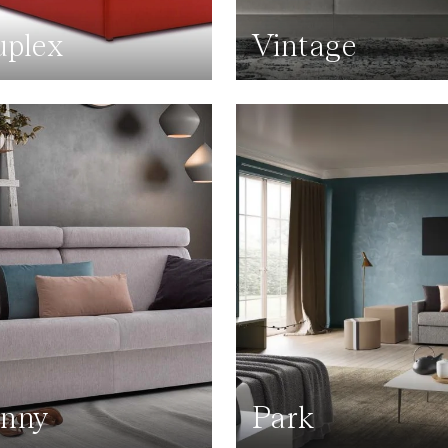
plex
Vintage
nny
Park