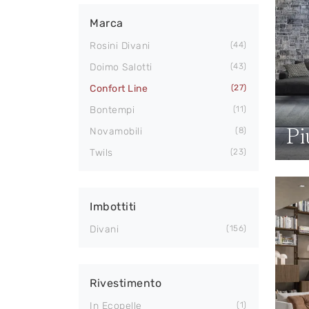
Marca
Rosini Divani
44
Doimo Salotti
43
Confort Line
27
Bontempi
11
Pi
Novamobili
8
Twils
23
Imbottiti
Divani
156
Rivestimento
In Ecopelle
1