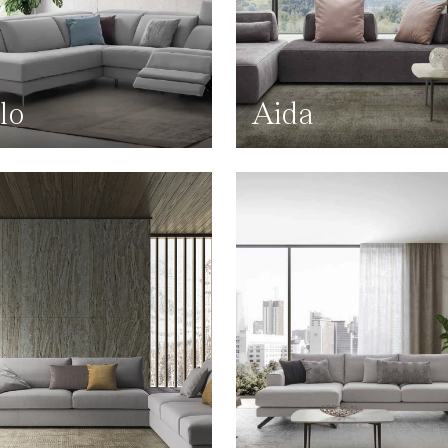
lo
Aida