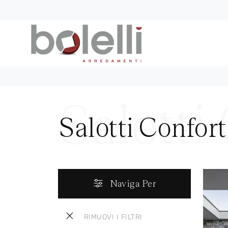
Salotti Confort
Naviga Per
RIMUOVI I FILTRI