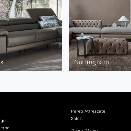
is
Nottingham
Pareti Attrezzate
Salotti
ign
derne