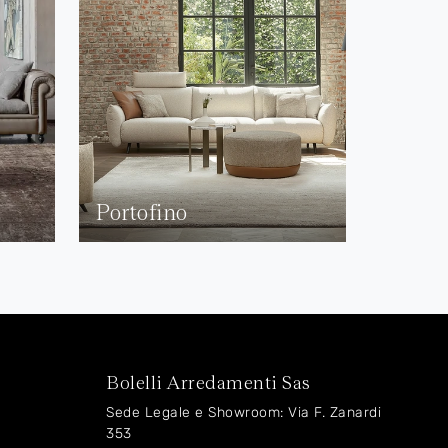
Portofino
Bolelli Arredamenti Sas
Sede Legale e Showroom: Via F. Zanardi
353