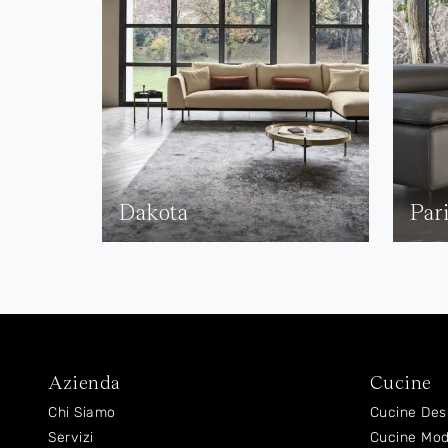
Dakota
Par
Azienda
Cucine
Chi Siamo
Cucine Des
Servizi
Cucine Mo