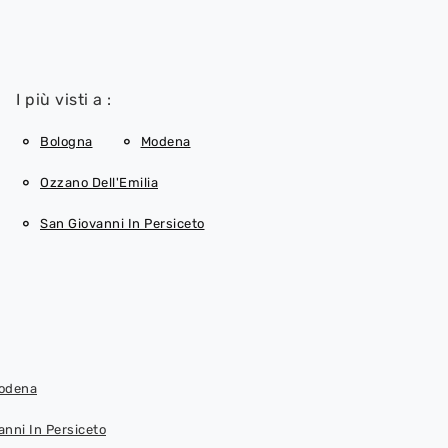
I più visti a :
Bologna
Modena
Ozzano Dell'Emilia
San Giovanni In Persiceto
Modena
anni In Persiceto