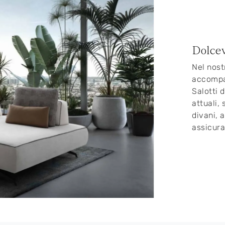
Dolcev
Nel nost
accompag
Salotti 
attuali,
divani, 
assicura