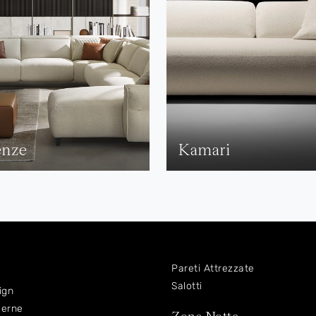
enze
Kamari
Pareti Attrezzate
Salotti
ign
derne