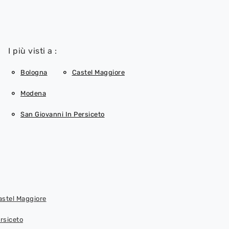
I più visti a :
Bologna
Castel Maggiore
Modena
San Giovanni In Persiceto
astel Maggiore
ersiceto