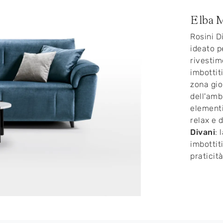
Elba 
Rosini D
ideato p
rivestim
imbottit
zona gio
dell'amb
elementi
relax e d
Divani
: 
imbottit
praticità