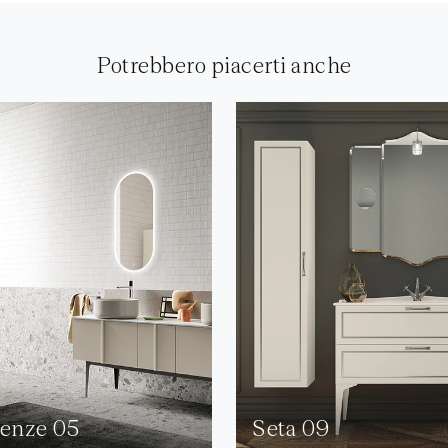
Potrebbero piacerti anche
enze 05
Seta 09