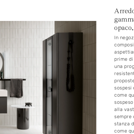
Arredo
gamma 
opaco,
In negoz
composiz
aspettia
prime di
una prog
resisten
proposte
sospesi 
come que
sospeso 
alla vas
sempre d
stanza d
come que