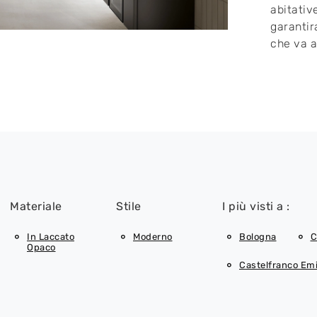
abitativ
garantir
che va a
Materiale
Stile
I più visti a :
In Laccato
Moderno
Bologna
C
Opaco
Castelfranco Emi