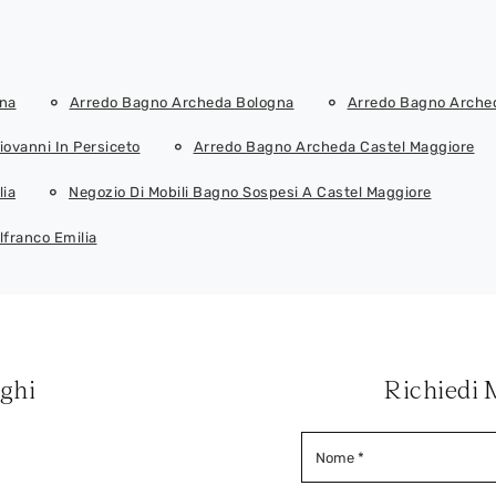
gna
Arredo Bagno Archeda Bologna
Arredo Bagno Arched
iovanni In Persiceto
Arredo Bagno Archeda Castel Maggiore
lia
Negozio Di Mobili Bagno Sospesi A Castel Maggiore
lfranco Emilia
oghi
Richiedi 