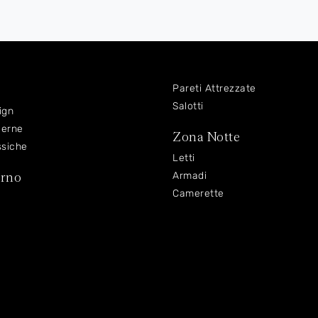
Pareti Attrezzate
Salotti
ign
derne
Zona Notte
ssiche
Letti
orno
Armadi
Camerette