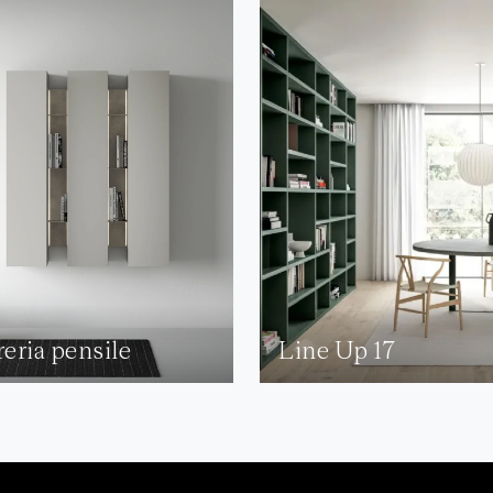
reria pensile
Line Up 17