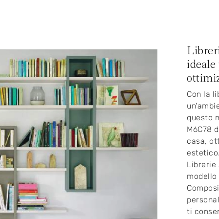
Librer
ideale
ottimi
Con la l
un'ambie
questo m
M6C78 di
casa, ot
estetico
Librerie
modello 
Composi
personal
ti conse