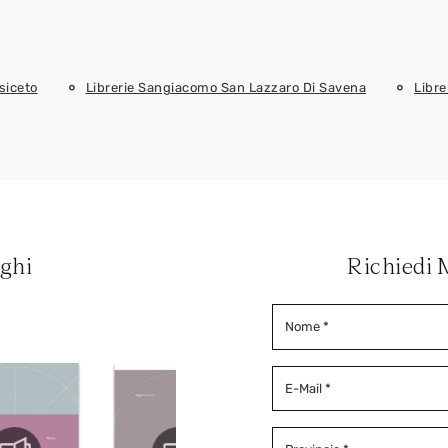
siceto
Librerie Sangiacomo San Lazzaro Di Savena
Libr
oghi
Richiedi 