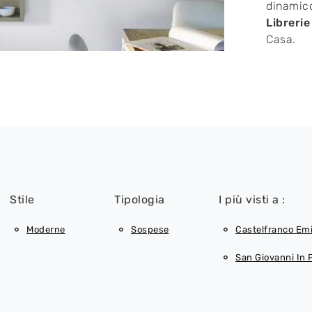
dinamico
Libreri
Casa.
Stile
Tipologia
I più visti a :
Moderne
Sospese
Castelfranco Emi
San Giovanni In 