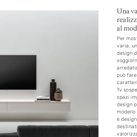
Una va
realiz
al mod
Per most
varia, u
design d
soggiorn
arredato
può fare
caratter
Tv sospe
spazi im
design p
modello 
e design
destinati
valorizz