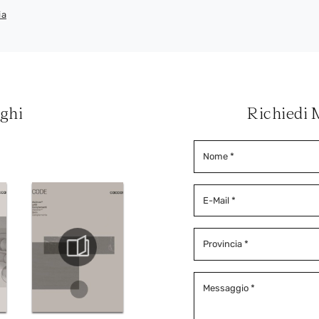
ia
oghi
Richiedi 