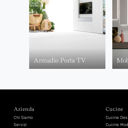
Armadio Porta TV
Mob
Azienda
Cucine
Chi Siamo
Cucine Des
Servizi
Cucine Mo