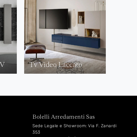
TV
Tv Video Laccato
Bolelli Arredamenti Sas
Sede Legale e Showroom: Via F. Zanardi
353