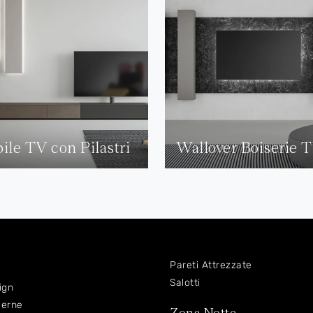
ile TV con Pilastri
Wallover Boiserie 
Pareti Attrezzate
Salotti
ign
derne
Zona Notte