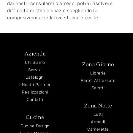
dai nostri consulenti d'arredo, potrai risolvere
difficoltà di stile e spazio scegliendo le
composizioni arredative studiate per te.
Azienda
Chi Siamo
Zona Giorno
Servizi
Librerie
Cataloghi
Pareti Attrezzate
I Nostri Partner
Salotti
Realizzazioni
Contatti
Zona Notte
Letti
Cucine
Armadi
Cucine Design
Camerette