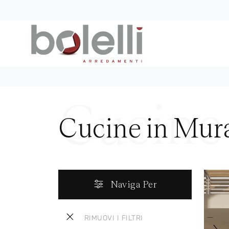
Cucine in Mura
Naviga Per
RIMUOVI I FILTRI