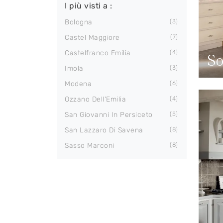
I più visti a :
Bologna
3
Castel Maggiore
7
Castelfranco Emilia
4
So
Imola
3
Modena
6
Ozzano Dell'Emilia
4
San Giovanni In Persiceto
5
San Lazzaro Di Savena
8
Sasso Marconi
8