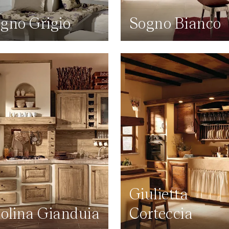
gno Grigio
Sogno Bianco
Giulietta
olina Gianduia
Corteccia