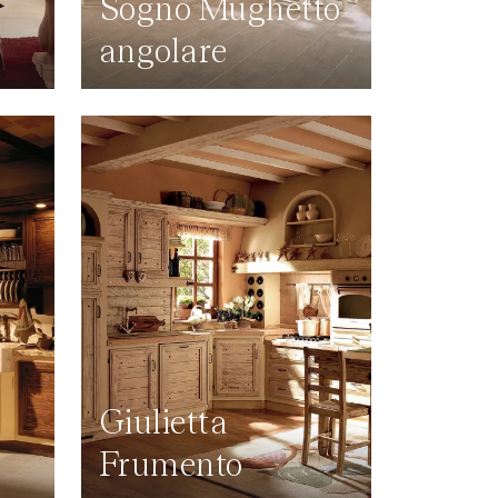
Sogno Mughetto
angolare
Giulietta
Frumento