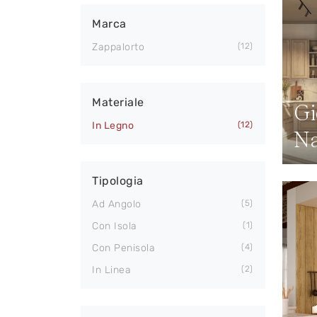
Marca
Zappalorto
12
Materiale
Gi
In Legno
12
Na
Tipologia
Ad Angolo
5
Con Isola
1
Con Penisola
4
In Linea
2