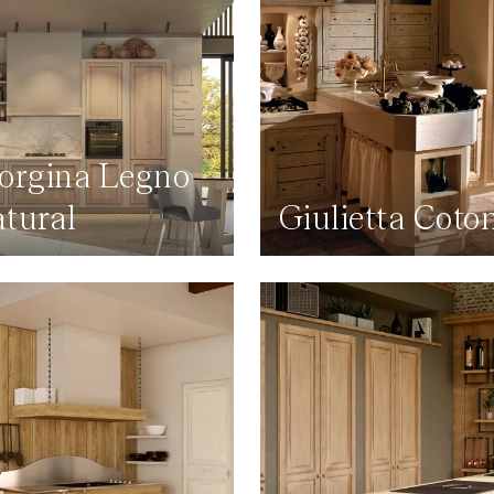
orgina Legno
tural
Giulietta Coto