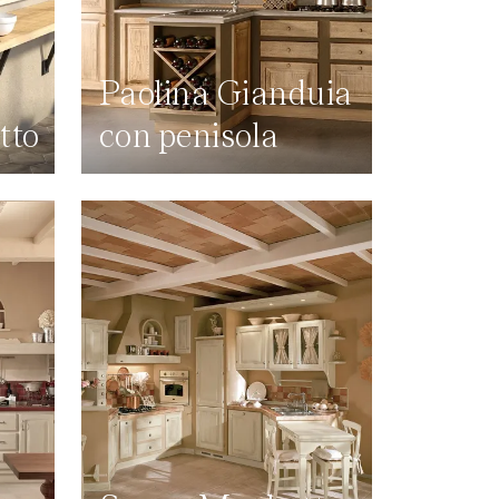
Paolina Gianduia
tto
con penisola