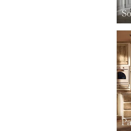
So
Pa