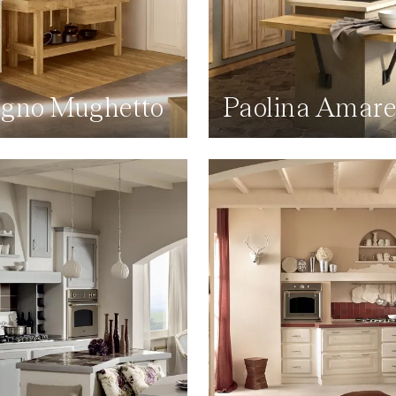
gno Mughetto
Paolina Amare