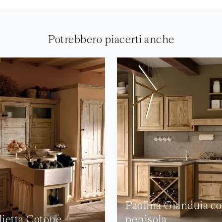
Potrebbero piacerti anche
Paolina Gianduia c
lietta Cotone
penisola