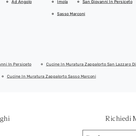
Ad Angolo
Imola
San Giovanni In Persiceto
Sasso Marconi
nni In Persiceto
Cucine In Muratura Zappalorto San Lazzaro D
Cucine In Muratura Zappalorto Sasso Marconi
oghi
Richiedi 