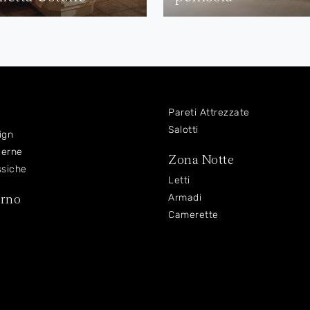
Pareti Attrezzate
Salotti
ign
derne
Zona Notte
ssiche
Letti
orno
Armadi
Camerette