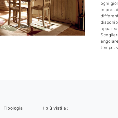
ogni gior
impresci
differen
disponib
apparecc
Sceglier
angolare
tempo, v
Tipologia
I più visti a :