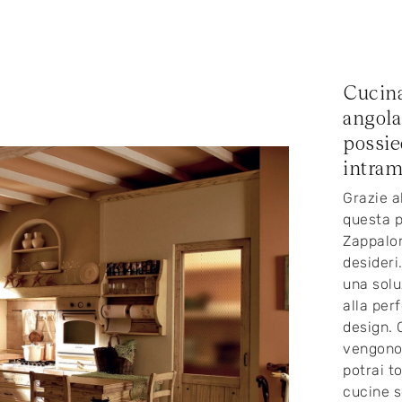
Cucina
angolar
possie
intramo
Grazie al
questa p
Zappalor
desideri
una solu
alla per
design. 
vengono 
potrai t
cucine s