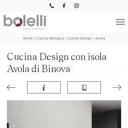
Home
>
Cucine Bologna
>
Cucine Design
>
Avola
Cucina Design con isola
Avola di Binova