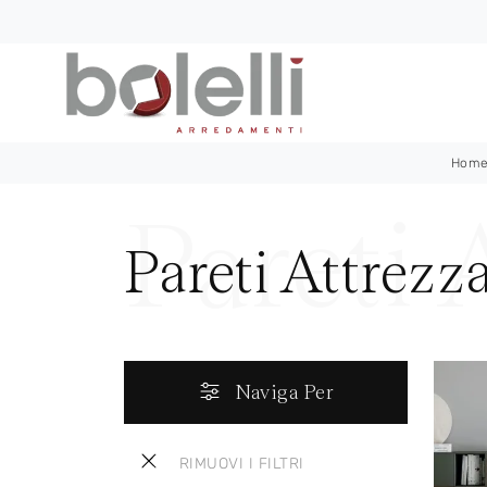
Hom
Pareti Attrezz
Naviga Per
RIMUOVI I FILTRI