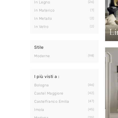
In Legno
26
In Materico
1
In Metallo
2
In Vetro
2
Li
Stile
Moderne
98
I più visti a :
Bologna
46
Castel Maggiore
42
Castelfranco Emilia
47
Imola
45
Modena
35