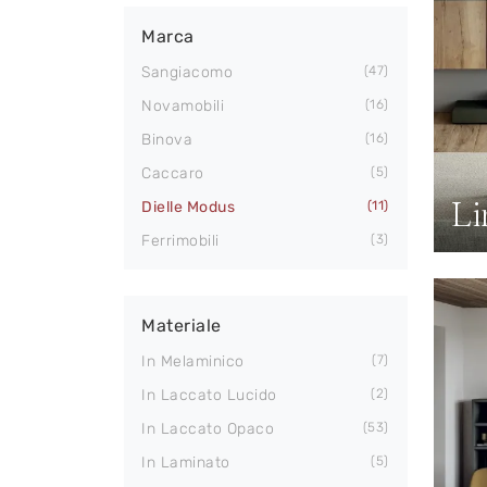
Marca
Sangiacomo
47
Novamobili
16
Binova
16
Caccaro
5
Li
Dielle Modus
11
Ferrimobili
3
Materiale
In Melaminico
7
In Laccato Lucido
2
In Laccato Opaco
53
In Laminato
5