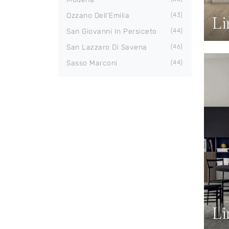
Ozzano Dell'Emilia
43
Li
San Giovanni In Persiceto
44
San Lazzaro Di Savena
46
Sasso Marconi
44
Li