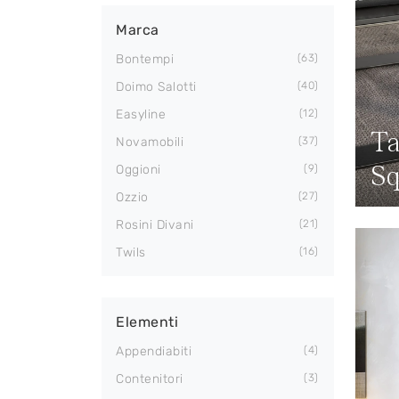
Marca
Bontempi
63
Doimo Salotti
40
Easyline
12
Ta
Novamobili
37
Sq
Oggioni
9
Ozzio
27
Rosini Divani
21
Twils
16
Elementi
Appendiabiti
4
Contenitori
3