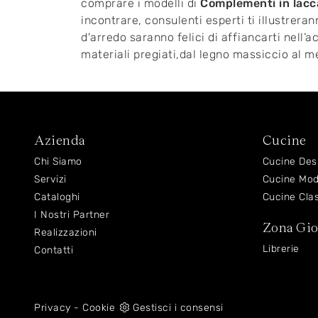
comprare i modelli di
Complementi
in lac
incontrare, consulenti esperti ti illustrer
d'arredo saranno felici di affiancarti nell
materiali pregiati,dal legno massiccio al me
Azienda
Cucine
Chi Siamo
Cucine Des
Servizi
Cucine Mo
Cataloghi
Cucine Cla
I Nostri Partner
Zona Gi
Realizzazioni
Librerie
Contatti
Privacy
-
Cookie
Gestisci i consensi