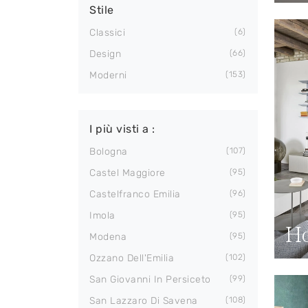
Stile
Classici
6
Design
66
Moderni
153
I più visti a :
Bologna
107
Castel Maggiore
95
Castelfranco Emilia
96
Imola
95
Ho
Modena
95
Ozzano Dell'Emilia
102
San Giovanni In Persiceto
99
San Lazzaro Di Savena
108