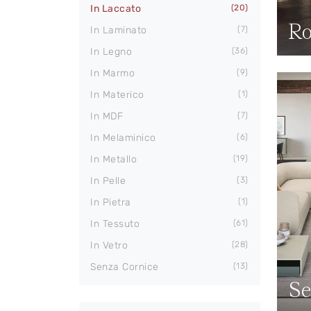
In Laccato
20
Ro
In Laminato
7
In Legno
36
In Marmo
9
In Materico
1
In MDF
7
In Melaminico
6
In Metallo
19
In Pelle
3
In Pietra
1
In Tessuto
61
In Vetro
28
Senza Cornice
13
Se