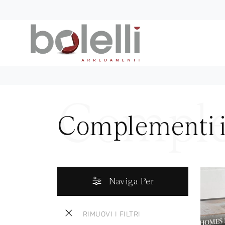
Complementi i
Naviga Per
RIMUOVI I FILTRI