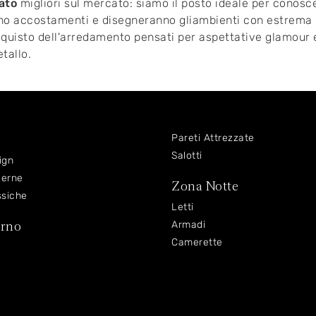
cato
migliori sul mercato: siamo il posto ideale per conosce
anno accostamenti e disegneranno gliambienti con estrema ma
’acquisto dell'arredamento pensati per aspettative glamour 
tallo.
Pareti Attrezzate
Salotti
ign
derne
Zona Notte
ssiche
Letti
orno
Armadi
Camerette