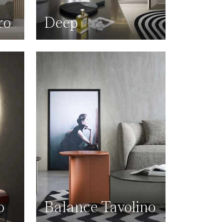
ro
Deep
o
Balance Tavolino