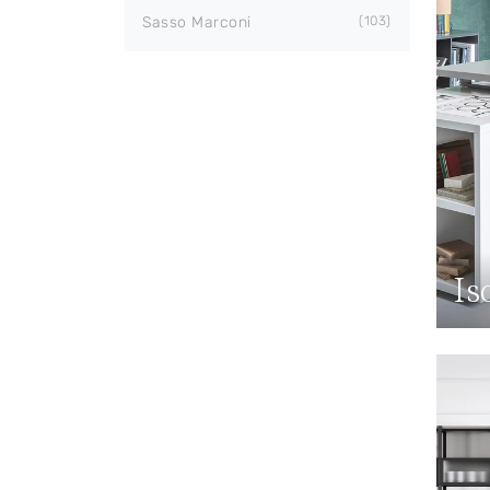
Sasso Marconi
103
Is