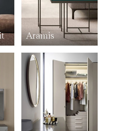
it
Aramis