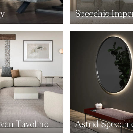
y
Specchio Impe
ven Tavolino
Astrid Specchi