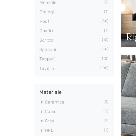
Mensole
6
Orologi
1
Pouf
50
Quadri
1
Ri
Scrittoi
10
Specchi
30
Tappeti
12
Tavolini
108
Materiale
In Ceramica
3
In Cuoio
3
In Gres
7
In HPL
1