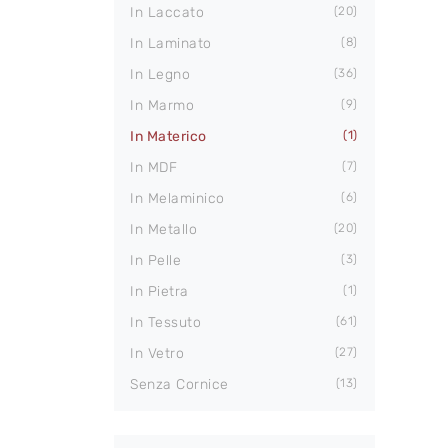
In Laccato
20
In Laminato
8
In Legno
36
In Marmo
9
In Materico
1
In MDF
7
In Melaminico
6
In Metallo
20
In Pelle
3
In Pietra
1
In Tessuto
61
In Vetro
27
Senza Cornice
13