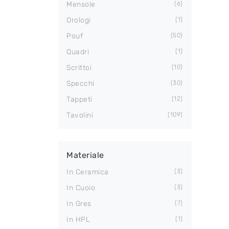
Mensole
6
Orologi
1
Pouf
50
Quadri
1
Scrittoi
10
Specchi
30
Tappeti
12
Tavolini
109
Materiale
In Ceramica
3
In Cuoio
3
In Gres
7
In HPL
1