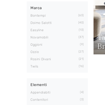
Marca
Bontempi
63
Doimo Salotti
40
Easyline
13
Ta
Novamobili
37
Br
Oggioni
9
Ozzio
27
Rosini Divani
21
Twils
16
Elementi
Appendiabiti
4
Contenitori
3