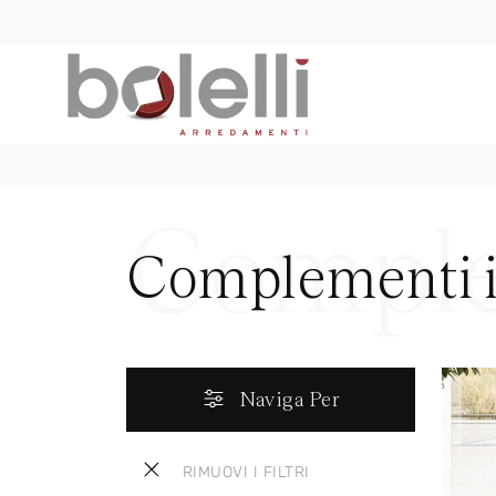
Complementi i
Naviga Per
RIMUOVI I FILTRI