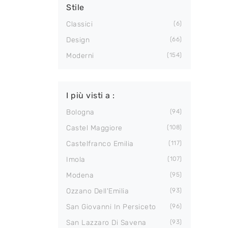
Stile
Classici
6
Design
66
Moderni
154
I più visti a :
Bologna
94
Castel Maggiore
108
Castelfranco Emilia
117
Imola
107
Modena
95
Ozzano Dell'Emilia
93
San Giovanni In Persiceto
96
San Lazzaro Di Savena
93