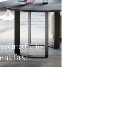
volino Otto
eakfast