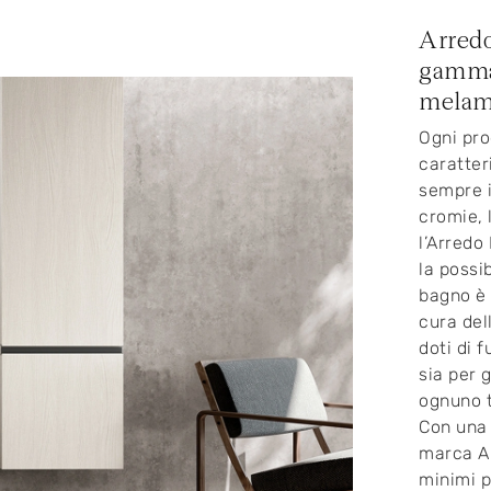
Arredo
gamma 
melami
Ogni pro
caratter
sempre i
cromie, 
l’Arredo
la possi
bagno è 
cura del
doti di f
sia per 
ognuno t
Con una 
marca Ar
minimi p