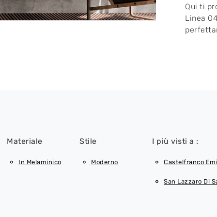
Qui ti p
Linea 04
perfetta
Materiale
Stile
I più visti a :
In Melaminico
Moderno
Castelfranco Emi
San Lazzaro Di 