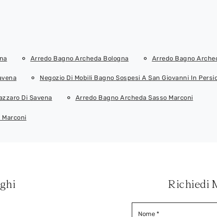
gna
Arredo Bagno Archeda Bologna
Arredo Bagno Arched
avena
Negozio Di Mobili Bagno Sospesi A San Giovanni In Persi
Lazzaro Di Savena
Arredo Bagno Archeda Sasso Marconi
o Marconi
oghi
Richiedi 