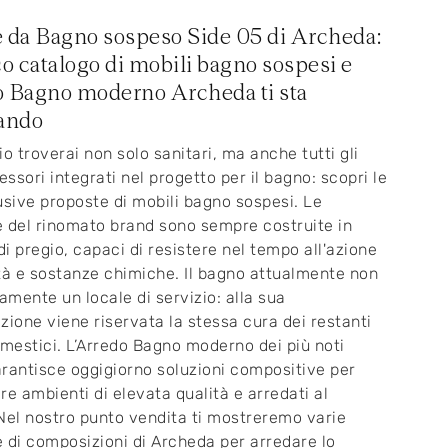
 da Bagno sospeso Side 05 di Archeda:
co catalogo di mobili bagno sospesi e
 Bagno moderno Archeda ti sta
ando
io troverai non solo sanitari, ma anche tutti gli
essori integrati nel progetto per il bagno: scopri le
usive proposte di mobili bagno sospesi. Le
 del rinomato brand sono sempre costruite in
 di pregio, capaci di resistere nel tempo all'azione
tà e sostanze chimiche. Il bagno attualmente non
lamente un locale di servizio: alla sua
zione viene riservata la stessa cura dei restanti
omestici. L’Arredo Bagno moderno dei più noti
rantisce oggigiorno soluzioni compositive per
re ambienti di elevata qualità e arredati al
Nel nostro punto vendita ti mostreremo varie
 di composizioni di Archeda per arredare lo