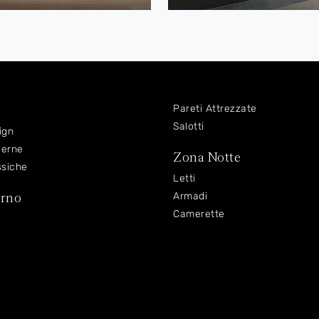
Pareti Attrezzate
Salotti
ign
derne
Zona Notte
ssiche
Letti
orno
Armadi
Camerette