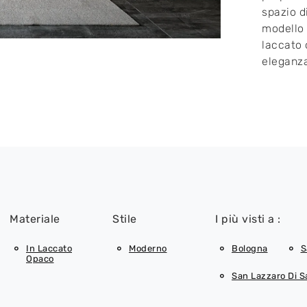
spazio d
modello 
laccato 
eleganza
Materiale
Stile
I più visti a :
In Laccato
Moderno
Bologna
S
Opaco
San Lazzaro Di 