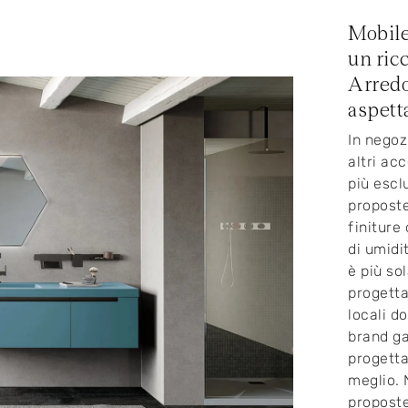
Mobile
un ric
Arredo
aspett
In negoz
altri acc
più escl
proposte
finiture
di umidi
è più so
progetta
locali d
brand ga
progetta
meglio. 
proposte