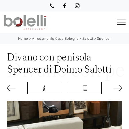
Home
>
Arredamento Casa Bologna
>
Salotti
>
Spencer
Divano con penisola
Spencer di Doimo Salotti