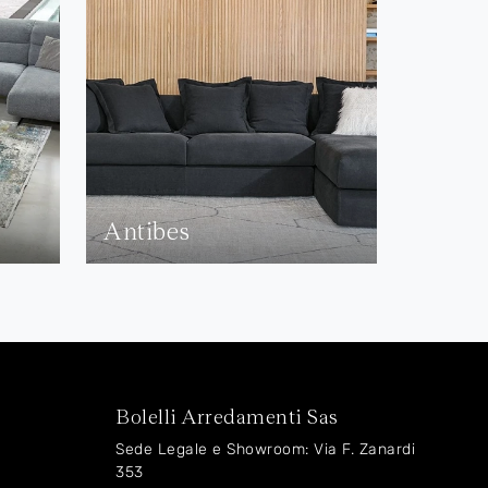
Antibes
Bolelli Arredamenti Sas
Sede Legale e Showroom: Via F. Zanardi
353