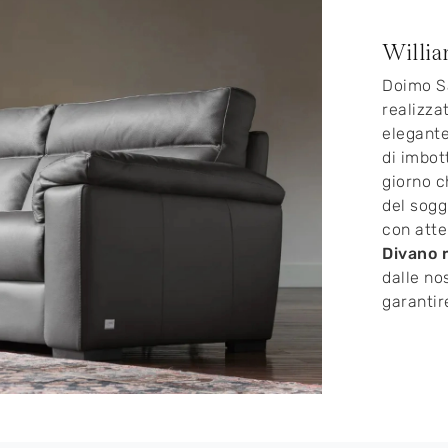
Willi
Doimo Sa
realizza
elegante
di imbot
giorno c
del sogg
con atte
Divano r
dalle no
garantir