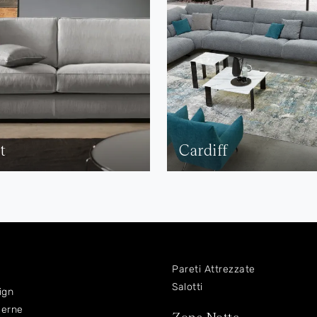
t
Cardiff
Pareti Attrezzate
Salotti
ign
derne