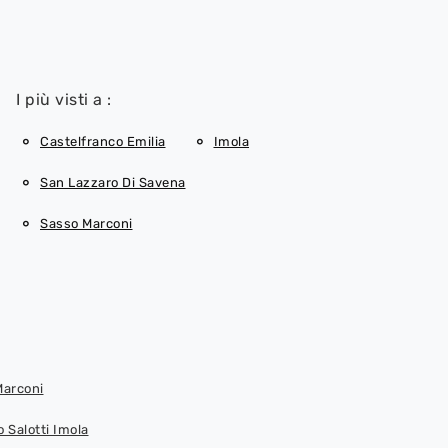
I più visti a :
Castelfranco Emilia
Imola
San Lazzaro Di Savena
Sasso Marconi
Marconi
o Salotti Imola