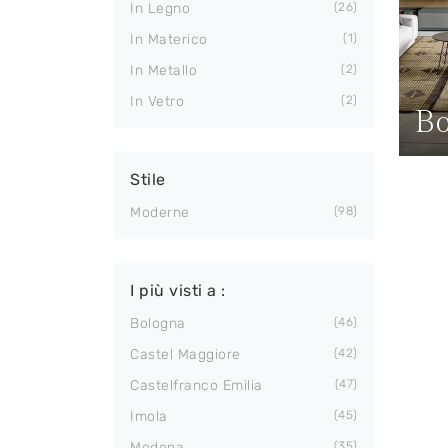
In Legno
26
In Materico
1
In Metallo
2
In Vetro
2
Bo
Stile
Moderne
98
I più visti a :
Bologna
46
Castel Maggiore
42
Castelfranco Emilia
47
Imola
45
Modena
35