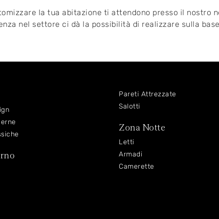
tomizzare la tua abitazione ti attendono presso il nostro ne
nza nel settore ci dà la possibilità di realizzare sulla base
Pareti Attrezzate
Salotti
ign
derne
Zona Notte
ssiche
Letti
orno
Armadi
Camerette