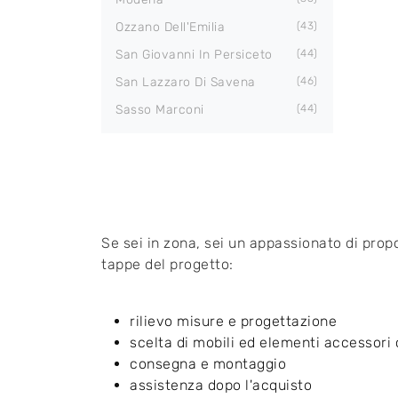
Ozzano Dell'Emilia
43
San Giovanni In Persiceto
44
San Lazzaro Di Savena
46
Sasso Marconi
44
Se sei in zona, sei un appassionato di prop
tappe del progetto:
rilievo misure e progettazione
scelta di mobili ed elementi accessori
consegna e montaggio
assistenza dopo l'acquisto