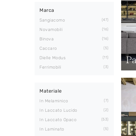
Marca
Sangiacomo
47
Novamobili
16
Binova
16
Caccaro
5
Pa
Dielle Modus
11
Ferrimobili
3
Materiale
In Melaminico
7
In Laccato Lucido
2
In Laccato Opaco
53
In Laminato
5