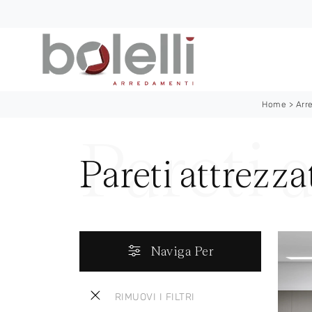
Home
>
Arr
Pareti attrezz
Naviga Per
RIMUOVI I FILTRI