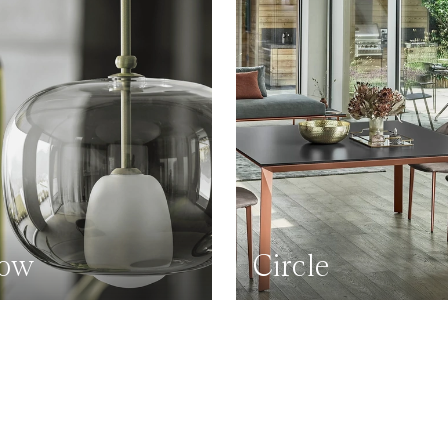
low
Circle