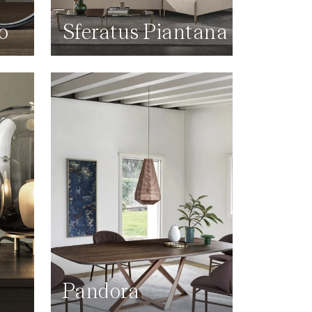
o
Sferatus Piantana
Pandora