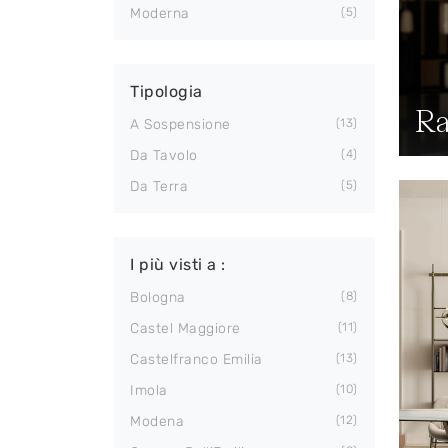
Moderna
5
Tipologia
Ra
A Sospensione
13
Da Tavolo
4
Da Terra
5
I più visti a :
Bologna
8
Castel Maggiore
11
Castelfranco Emilia
13
Imola
10
Modena
12