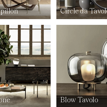
pillon
Circle da Tavol
one
Blow Tavolo