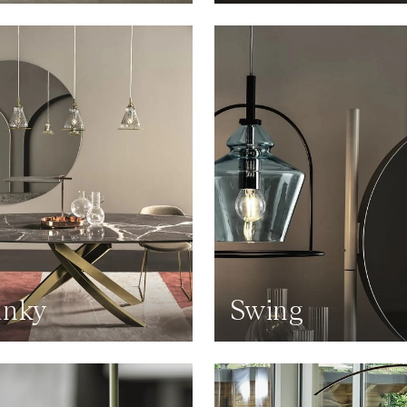
unky
Swing