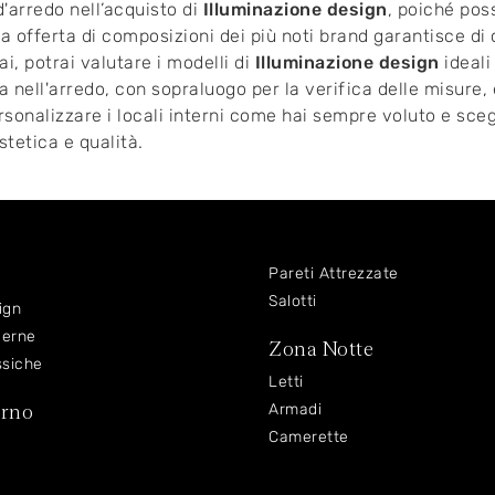
'arredo nell’acquisto di
Illuminazione design
, poiché poss
a offerta di composizioni dei più noti brand garantisce di
ai, potrai valutare i modelli di
Illuminazione design
ideali 
a nell'arredo, con sopraluogo per la verifica delle misure,
personalizzare i locali interni come hai sempre voluto e sce
stetica e qualità.
Pareti Attrezzate
Salotti
ign
derne
Zona Notte
ssiche
Letti
orno
Armadi
Camerette