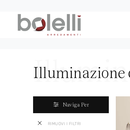
Illuminazione 
Naviga Per
RIMUOVI I FILTRI