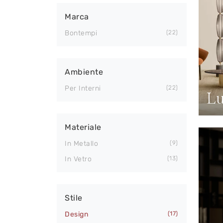
Marca
Bontempi
22
Ambiente
Per Interni
22
Lu
Materiale
In Metallo
9
In Vetro
13
Stile
Design
17