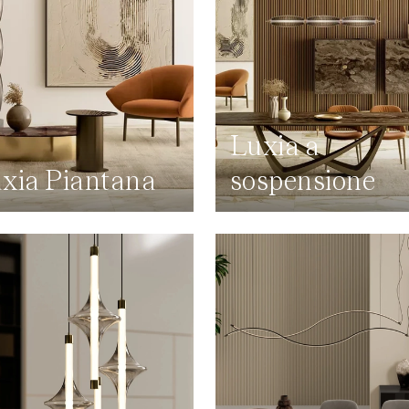
Luxia a
xia Piantana
sospensione