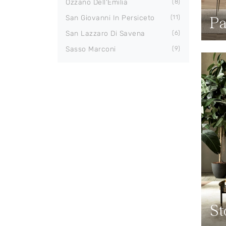
Ozzano Dell'Emilia
8
Pa
San Giovanni In Persiceto
11
San Lazzaro Di Savena
6
Sasso Marconi
9
St