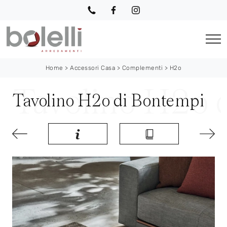
Home
>
Accessori Casa
>
Complementi
>
H2o
Tavolino H2o di Bontempi