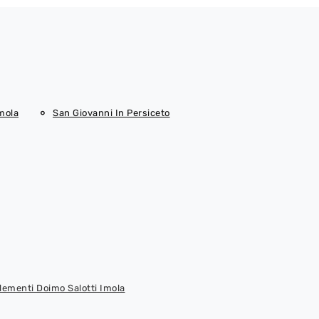
mola
San Giovanni In Persiceto
ementi Doimo Salotti Imola