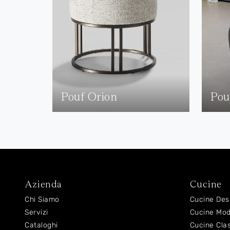
Pouf Orion
Pou
Azienda
Cucine
Chi Siamo
Cucine Des
Servizi
Cucine Mo
Cataloghi
Cucine Cla