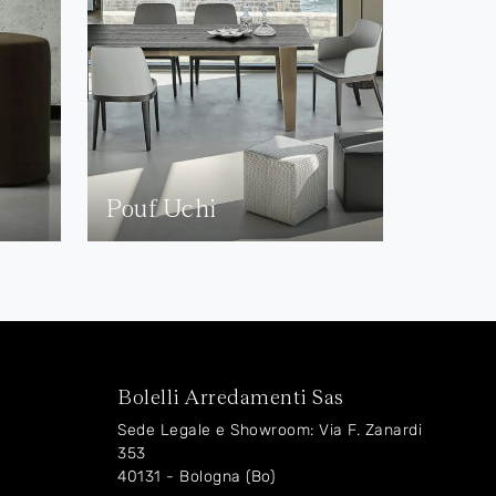
Pouf Uchi
Bolelli Arredamenti Sas
Sede Legale e Showroom: Via F. Zanardi
353
40131 - Bologna (Bo)