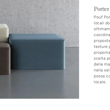
Porter
Pouf Por
locali d
ottimame
coordina
proposte
texture 
proponia
scelta p
della mar
nella se
possa co
locale.