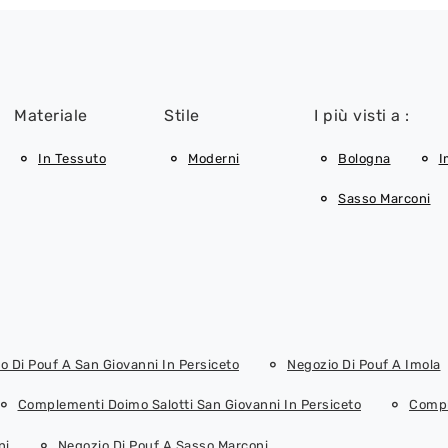
Materiale
Stile
I più visti a :
In Tessuto
Moderni
Bologna
I
Sasso Marconi
o Di Pouf A San Giovanni In Persiceto
Negozio Di Pouf A Imola
Complementi Doimo Salotti San Giovanni In Persiceto
Compl
ni
Negozio Di Pouf A Sasso Marconi