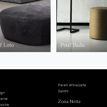
f Loto
Pouf Badu
Pareti Attrezzate
Salotti
ign
derne
Zona Notte
ssiche