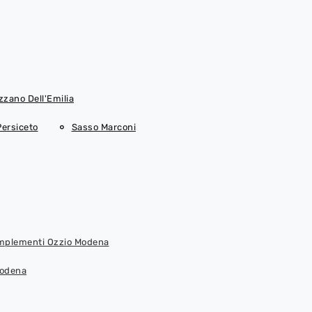
zzano Dell'Emilia
Persiceto
Sasso Marconi
plementi Ozzio Modena
Modena