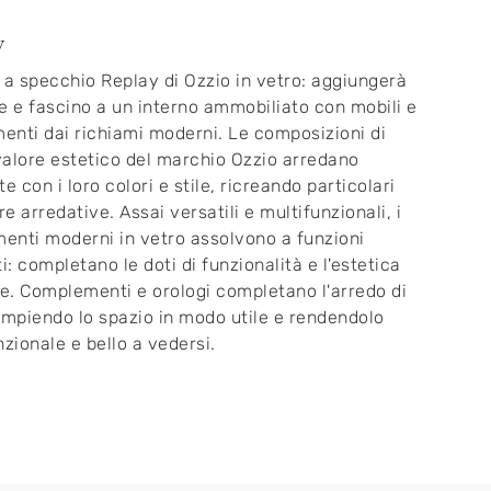
y
 a specchio Replay di Ozzio in vetro: aggiungerà
e e fascino a un interno ammobiliato con mobili e
nti dai richiami moderni. Le composizioni di
alore estetico del marchio Ozzio arredano
e con i loro colori e stile, ricreando particolari
e arredative. Assai versatili e multifunzionali, i
nti moderni in vetro assolvono a funzioni
i: completano le doti di funzionalità e l'estetica
le. Complementi e orologi completano l'arredo di
empiendo lo spazio in modo utile e rendendolo
nzionale e bello a vedersi.