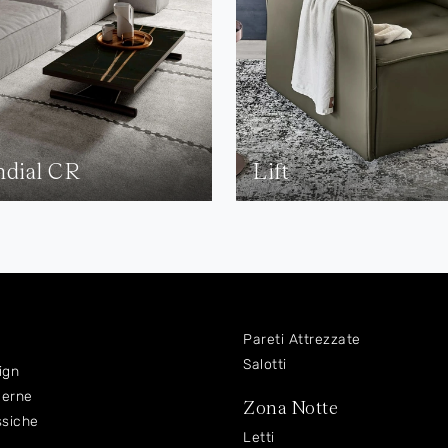
dial CR
Lift
Pareti Attrezzate
Salotti
ign
derne
Zona Notte
ssiche
Letti