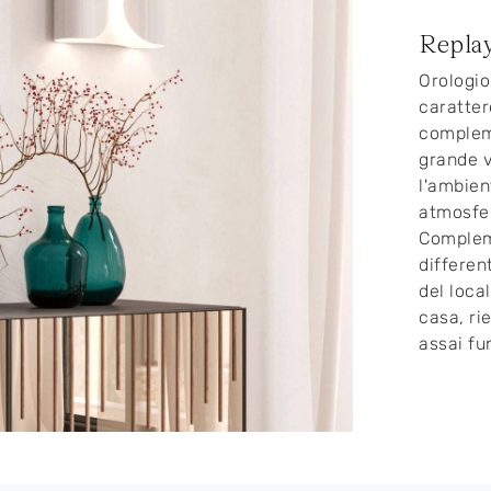
Repla
Orologio
caratter
compleme
grande v
l'ambient
atmosfer
Compleme
different
del loca
casa, ri
assai fu