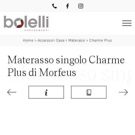
Home
>
Accessori Casa
>
Materassi
>
Charme Plus
Materasso singolo Charme
Plus di Morfeus