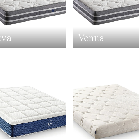
eva
Venus