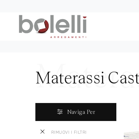
Materassi Cas
Naviga Per
RIMUOVI I FILTRI