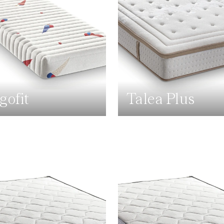
gofit
Talea Plus