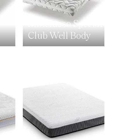
Materasso Special
Club Well Body