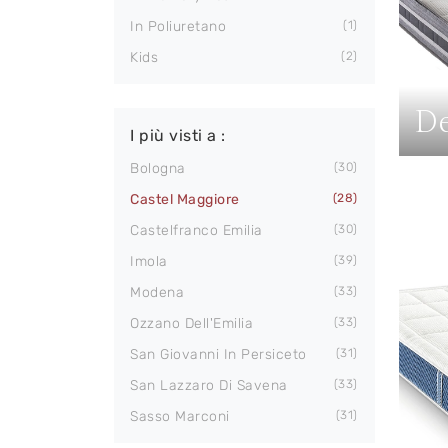
In Poliuretano
1
Kids
2
D
I più visti a :
Bologna
30
Castel Maggiore
28
Castelfranco Emilia
30
Imola
39
Modena
33
Ozzano Dell'Emilia
33
San Giovanni In Persiceto
31
San Lazzaro Di Savena
33
Sasso Marconi
31