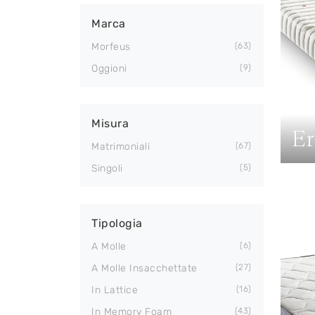
Marca
Morfeus
63
Oggioni
9
Misura
Er
Matrimoniali
67
Singoli
5
Tipologia
A Molle
6
A Molle Insacchettate
27
In Lattice
16
In Memory Foam
43