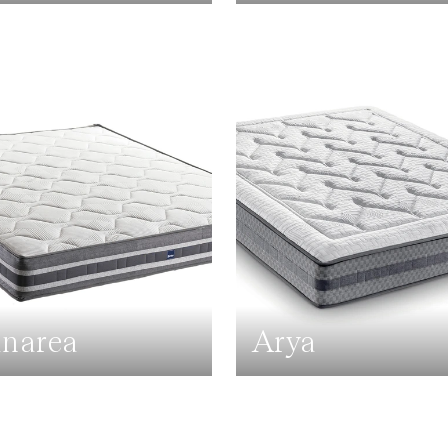
narea
Arya