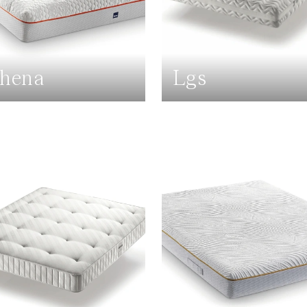
hena
Lgs