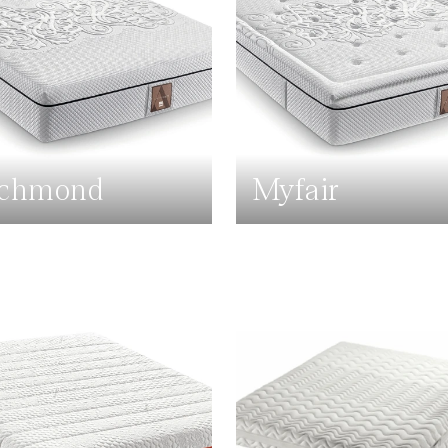
ichmond
Myfair