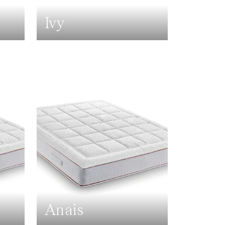
Ivy
Anais