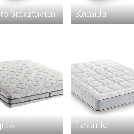
to Smartherm
Kamilla
quos
Levanto