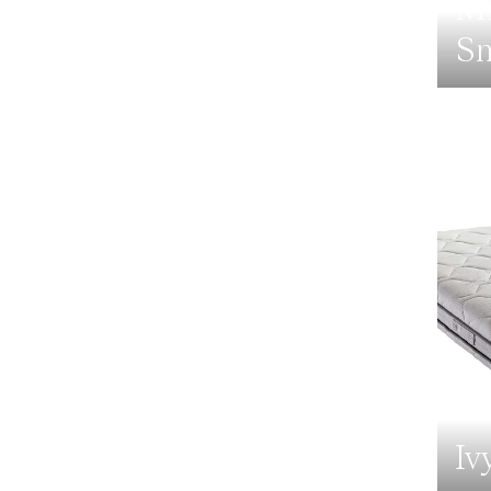
Mi
S
Iv