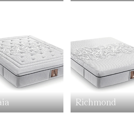
ia
Richmond