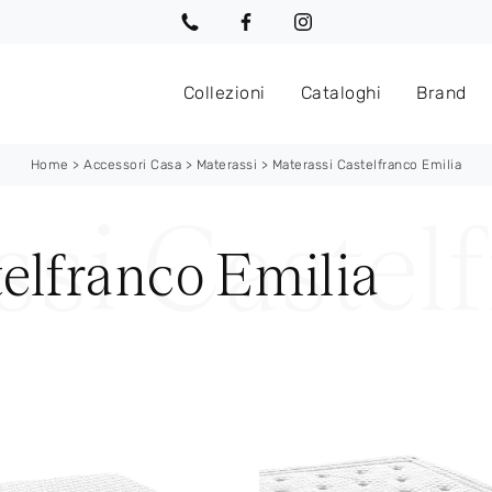
Collezioni
Cataloghi
Brand
Home
>
Accessori Casa
>
Materassi
>
Materassi Castelfranco Emilia
elfranco Emilia