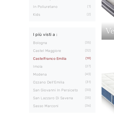
In Poliuretano
1
Kids
2
Ve
I più visti a :
Bologna
35
Castel Maggiore
32
Castelfranco Emilia
19
Imola
27
Modena
43
Ozzano Dell'Emilia
31
San Giovanni In Persiceto
30
San Lazzaro Di Savena
35
Sasso Marconi
36