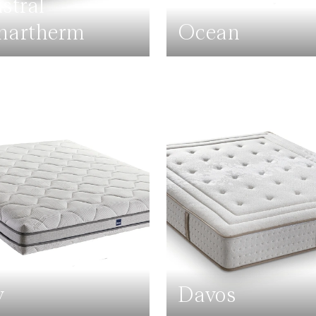
stral
martherm
Ocean
y
Davos