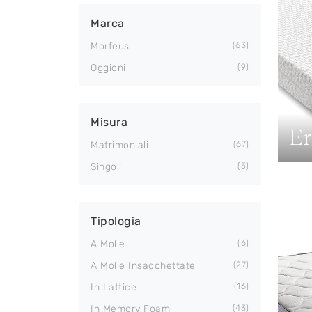
Marca
Morfeus
63
Oggioni
9
Misura
Er
Matrimoniali
67
Singoli
5
Tipologia
A Molle
6
A Molle Insacchettate
27
In Lattice
16
In Memory Foam
43