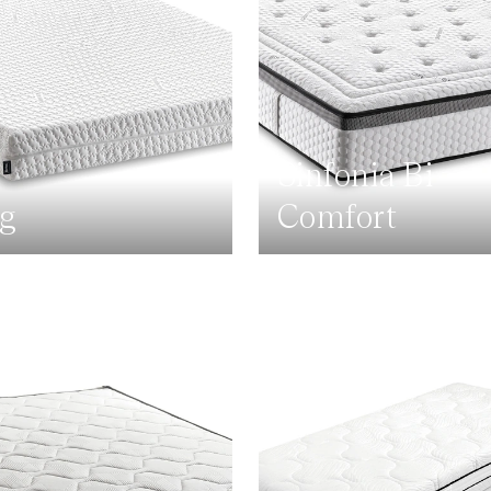
Sinfonia Bi
g
Comfort