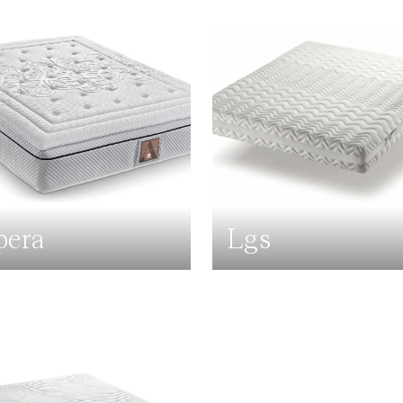
pera
Lgs