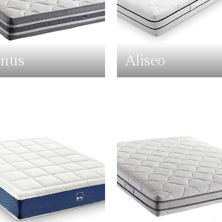
nus
Aliseo