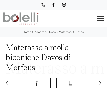
Home
>
Accessori Casa
>
Materassi
>
Davos
Materasso a molle
biconiche Davos di
Morfeus