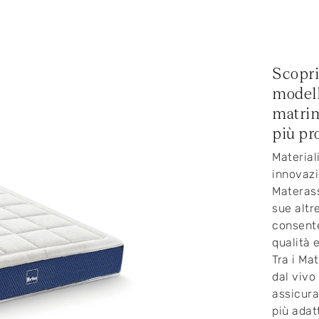
Scopri
modell
matrim
più pr
Material
innovazi
Materass
sue altr
consente
qualità 
Tra i Ma
dal vivo
assicura
più adat