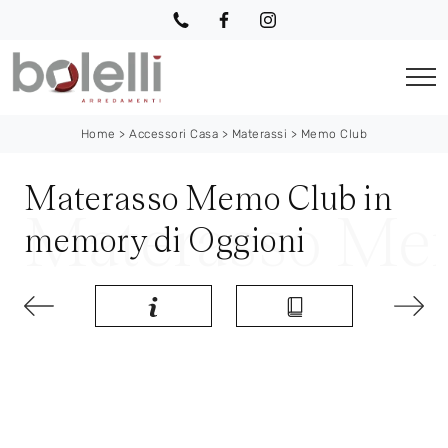
Home
>
Accessori Casa
>
Materassi
>
Memo Club
Materasso Memo Club in
memory di Oggioni