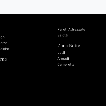
Pareti Attrezzate
Salotti
ign
derne
Zona Notte
ssiche
Letti
orno
Armadi
Camerette