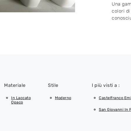
Una gamm
colori d
conosciu
Materiale
Stile
I più visti a :
In Laccato
Moderno
Castelfranco Emi
Opaco
San Giovanni In 