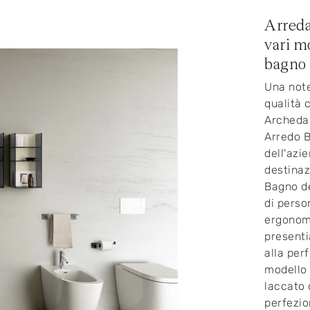
Arreda
vari m
bagno 
Una note
qualità 
Archeda 
Arredo 
dell'azi
destinaz
Bagno de
di perso
ergonomi
presenti
alla perf
modello 
laccato 
perfezio