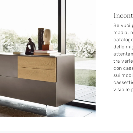
Incont
Se vuoi 
madia, n
catalog
delle mi
attentam
tra varie
con cass
sui mobil
cassetti
visibile