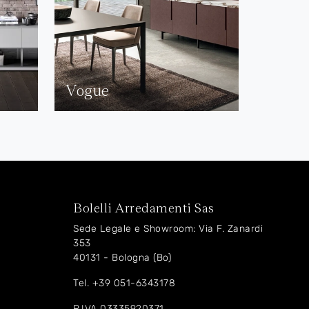
Vogue
Bolelli Arredamenti Sas
Sede Legale e Showroom: Via F. Zanardi
353
40131 - Bologna (Bo)
Tel.
+39 051-6343178
P.IVA 03335920371