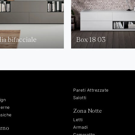
ia bifacciale
Box 18 03
Pareti Attrezzate
Salotti
ign
derne
Zona Notte
ssiche
Letti
orno
Armadi
Camerette