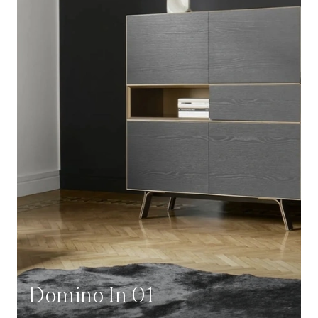
Domino In 01