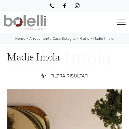
Home
>
Arredamento Casa Bologna
>
Madie
>
Madie Imola
Madie Imola
FILTRA RISULTATI