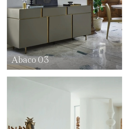
Abaco 03