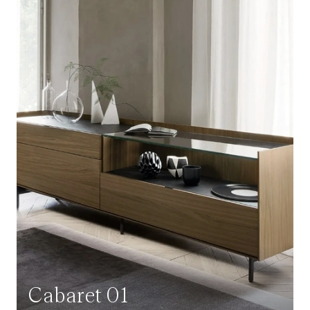
Cabaret 01