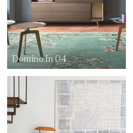
Domino In 04