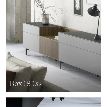
Box 18 05