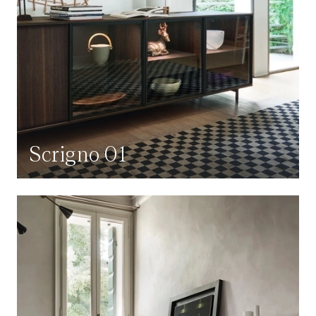
Scrigno 01