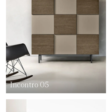
Incontro 05