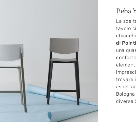
Beba Y
La scelt
tavolo c
chiacchi
di Poin
una quas
conforte
elementi
imprescin
trovare 
aspetta
Bologna 
diverse 