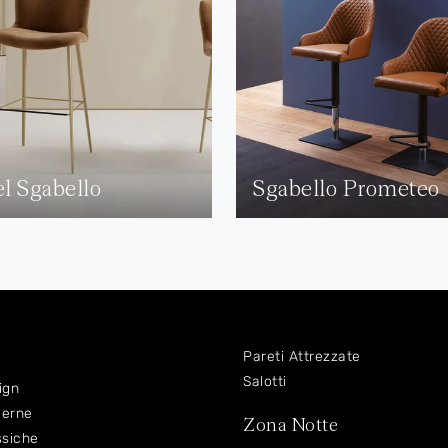
el Sgabello
Sgabello Prometeo
Pareti Attrezzate
Salotti
ign
derne
Zona Notte
ssiche