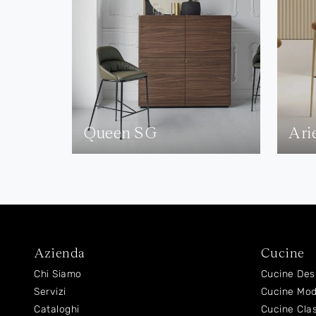
Queen SG
Ari
Azienda
Cucine
Chi Siamo
Cucine Des
Servizi
Cucine Mo
Cataloghi
Cucine Cla